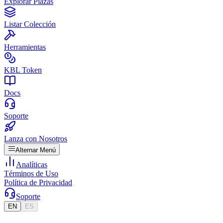
Explorar Plazas
Listar Colección
Herramientas
KBL Token
Docs
Soporte
Lanza con Nosotros
Alternar Menú
Analíticas
Términos de Uso
Política de Privacidad
Soporte
EN
ES