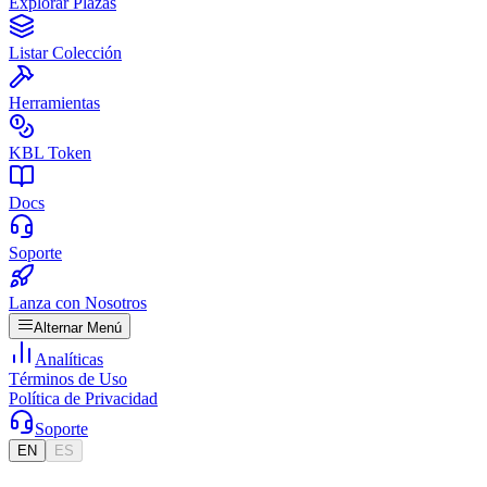
Explorar Plazas
Listar Colección
Herramientas
KBL Token
Docs
Soporte
Lanza con Nosotros
Alternar Menú
Analíticas
Términos de Uso
Política de Privacidad
Soporte
EN
ES