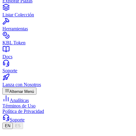
Explorar Plazas
Listar Colección
Herramientas
KBL Token
Docs
Soporte
Lanza con Nosotros
Alternar Menú
Analíticas
Términos de Uso
Política de Privacidad
Soporte
EN
ES