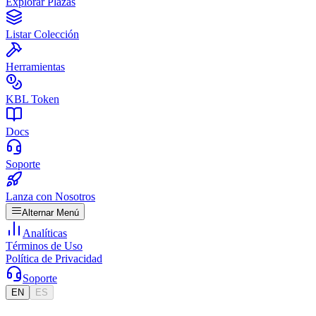
Explorar Plazas
Listar Colección
Herramientas
KBL Token
Docs
Soporte
Lanza con Nosotros
Alternar Menú
Analíticas
Términos de Uso
Política de Privacidad
Soporte
EN
ES