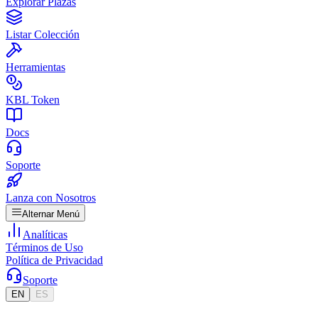
Explorar Plazas
Listar Colección
Herramientas
KBL Token
Docs
Soporte
Lanza con Nosotros
Alternar Menú
Analíticas
Términos de Uso
Política de Privacidad
Soporte
EN
ES