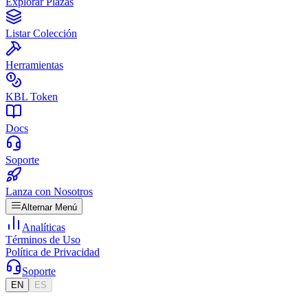
Explorar Plazas
Listar Colección
Herramientas
KBL Token
Docs
Soporte
Lanza con Nosotros
Alternar Menú
Analíticas
Términos de Uso
Política de Privacidad
Soporte
EN
ES