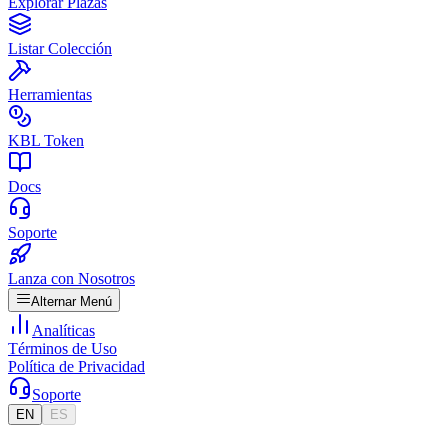
Explorar Plazas
Listar Colección
Herramientas
KBL Token
Docs
Soporte
Lanza con Nosotros
Alternar Menú
Analíticas
Términos de Uso
Política de Privacidad
Soporte
EN
ES