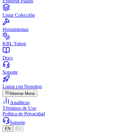
Explorar Plazas
Listar Colección
Herramientas
KBL Token
Docs
Soporte
Lanza con Nosotros
Alternar Menú
Analíticas
Términos de Uso
Política de Privacidad
Soporte
EN
ES