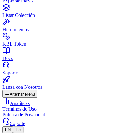
Explorar Plazas
Listar Colección
Herramientas
KBL Token
Docs
Soporte
Lanza con Nosotros
Alternar Menú
Analíticas
Términos de Uso
Política de Privacidad
Soporte
EN
ES