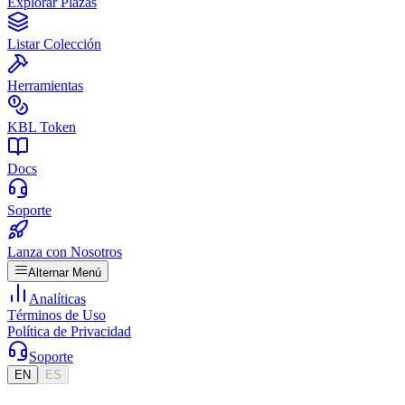
Explorar Plazas
Listar Colección
Herramientas
KBL Token
Docs
Soporte
Lanza con Nosotros
Alternar Menú
Analíticas
Términos de Uso
Política de Privacidad
Soporte
EN
ES