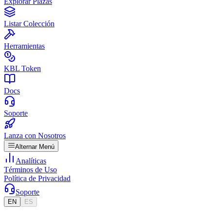
Explorar Plazas
Listar Colección
Herramientas
KBL Token
Docs
Soporte
Lanza con Nosotros
Alternar Menú
Analíticas
Términos de Uso
Política de Privacidad
Soporte
EN
ES