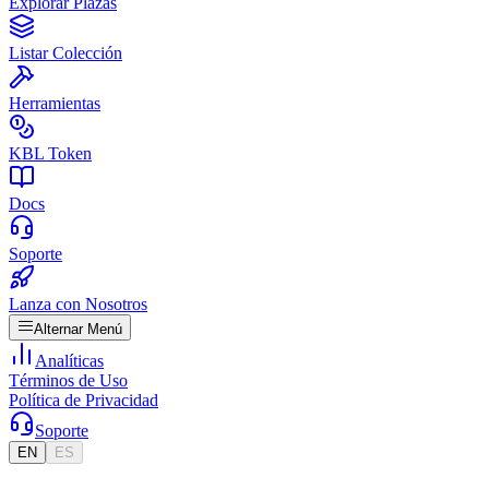
Explorar Plazas
Listar Colección
Herramientas
KBL Token
Docs
Soporte
Lanza con Nosotros
Alternar Menú
Analíticas
Términos de Uso
Política de Privacidad
Soporte
EN
ES