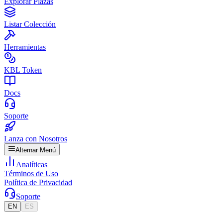
Explorar Plazas
Listar Colección
Herramientas
KBL Token
Docs
Soporte
Lanza con Nosotros
Alternar Menú
Analíticas
Términos de Uso
Política de Privacidad
Soporte
EN
ES