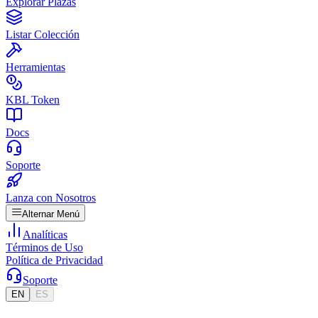
Explorar Plazas
Listar Colección
Herramientas
KBL Token
Docs
Soporte
Lanza con Nosotros
Alternar Menú
Analíticas
Términos de Uso
Política de Privacidad
Soporte
EN
ES