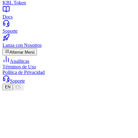
KBL Token
Docs
Soporte
Lanza con Nosotros
Alternar Menú
Analíticas
Términos de Uso
Política de Privacidad
Soporte
EN
ES