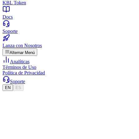
KBL Token
Docs
Soporte
Lanza con Nosotros
Alternar Menú
Analíticas
Términos de Uso
Política de Privacidad
Soporte
EN
ES