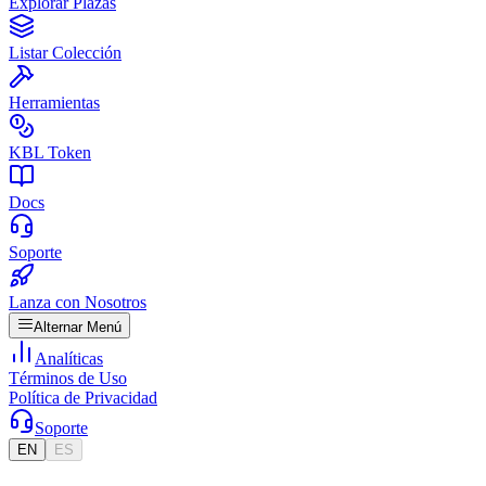
Explorar Plazas
Listar Colección
Herramientas
KBL Token
Docs
Soporte
Lanza con Nosotros
Alternar Menú
Analíticas
Términos de Uso
Política de Privacidad
Soporte
EN
ES