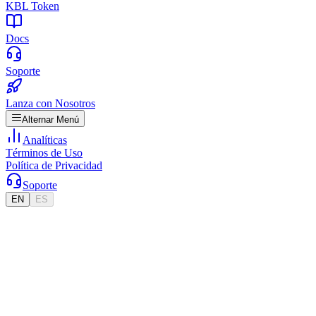
KBL Token
Docs
Soporte
Lanza con Nosotros
Alternar Menú
Analíticas
Términos de Uso
Política de Privacidad
Soporte
EN
ES