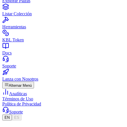
Explorar Plazas
Listar Colección
Herramientas
KBL Token
Docs
Soporte
Lanza con Nosotros
Alternar Menú
Analíticas
Términos de Uso
Política de Privacidad
Soporte
EN
ES