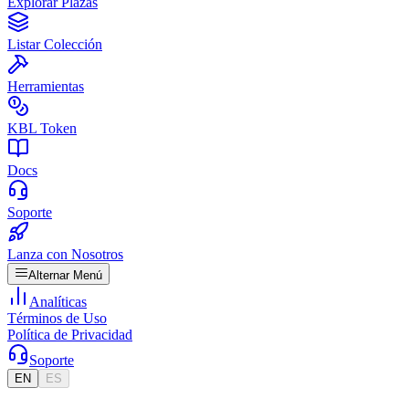
Explorar Plazas
Listar Colección
Herramientas
KBL Token
Docs
Soporte
Lanza con Nosotros
Alternar Menú
Analíticas
Términos de Uso
Política de Privacidad
Soporte
EN
ES