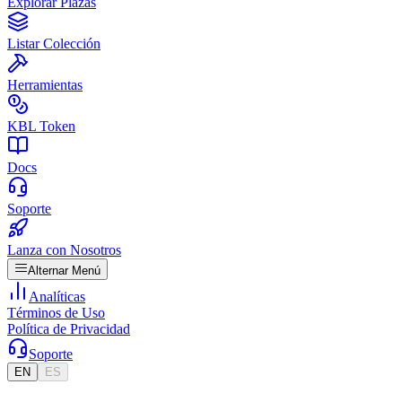
Explorar Plazas
Listar Colección
Herramientas
KBL Token
Docs
Soporte
Lanza con Nosotros
Alternar Menú
Analíticas
Términos de Uso
Política de Privacidad
Soporte
EN
ES