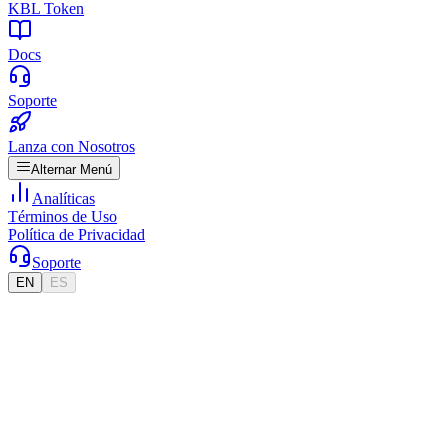
KBL Token
Docs
Soporte
Lanza con Nosotros
Alternar Menú
Analíticas
Términos de Uso
Política de Privacidad
Soporte
EN
ES