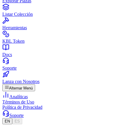
Explorar Plazas
Listar Colección
Herramientas
KBL Token
Docs
Soporte
Lanza con Nosotros
Alternar Menú
Analíticas
Términos de Uso
Política de Privacidad
Soporte
EN
ES