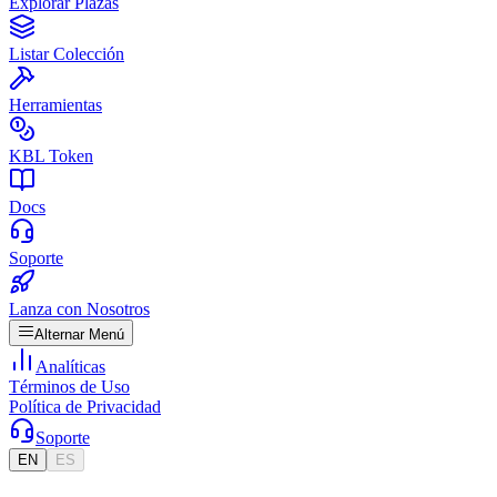
Explorar Plazas
Listar Colección
Herramientas
KBL Token
Docs
Soporte
Lanza con Nosotros
Alternar Menú
Analíticas
Términos de Uso
Política de Privacidad
Soporte
EN
ES