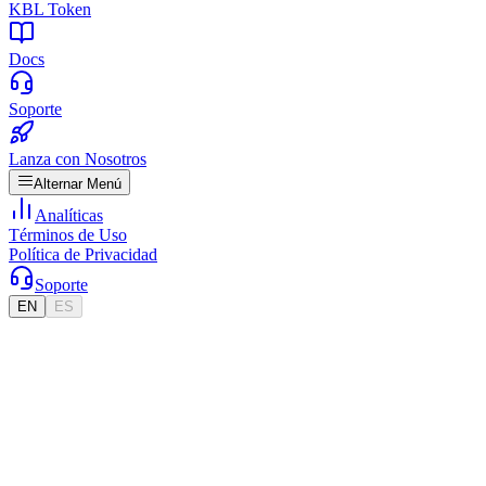
KBL Token
Docs
Soporte
Lanza con Nosotros
Alternar Menú
Analíticas
Términos de Uso
Política de Privacidad
Soporte
EN
ES