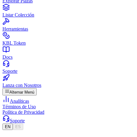
Explorar Plazas
Listar Colección
Herramientas
KBL Token
Docs
Soporte
Lanza con Nosotros
Alternar Menú
Analíticas
Términos de Uso
Política de Privacidad
Soporte
EN
ES