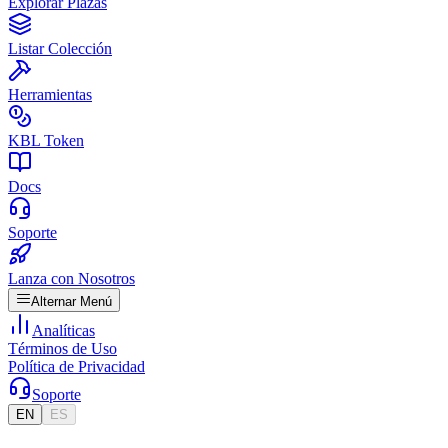
Explorar Plazas
Listar Colección
Herramientas
KBL Token
Docs
Soporte
Lanza con Nosotros
Alternar Menú
Analíticas
Términos de Uso
Política de Privacidad
Soporte
EN
ES