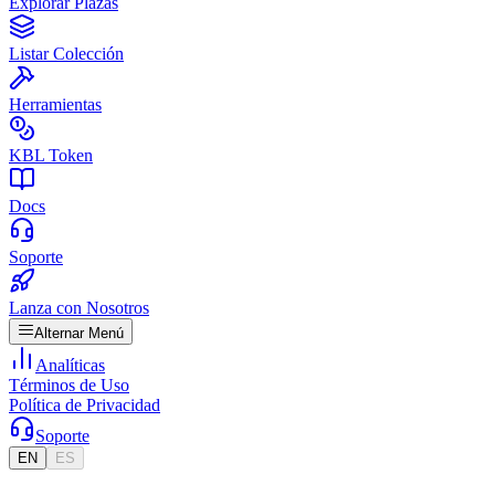
Explorar Plazas
Listar Colección
Herramientas
KBL Token
Docs
Soporte
Lanza con Nosotros
Alternar Menú
Analíticas
Términos de Uso
Política de Privacidad
Soporte
EN
ES