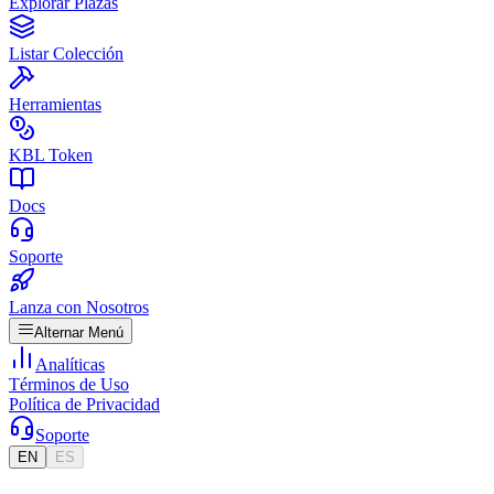
Explorar Plazas
Listar Colección
Herramientas
KBL Token
Docs
Soporte
Lanza con Nosotros
Alternar Menú
Analíticas
Términos de Uso
Política de Privacidad
Soporte
EN
ES