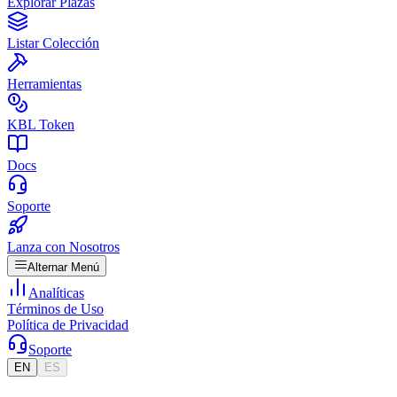
Explorar Plazas
Listar Colección
Herramientas
KBL Token
Docs
Soporte
Lanza con Nosotros
Alternar Menú
Analíticas
Términos de Uso
Política de Privacidad
Soporte
EN
ES