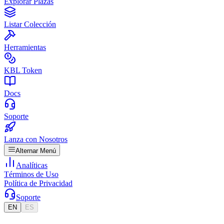
Explorar Plazas
Listar Colección
Herramientas
KBL Token
Docs
Soporte
Lanza con Nosotros
Alternar Menú
Analíticas
Términos de Uso
Política de Privacidad
Soporte
EN
ES