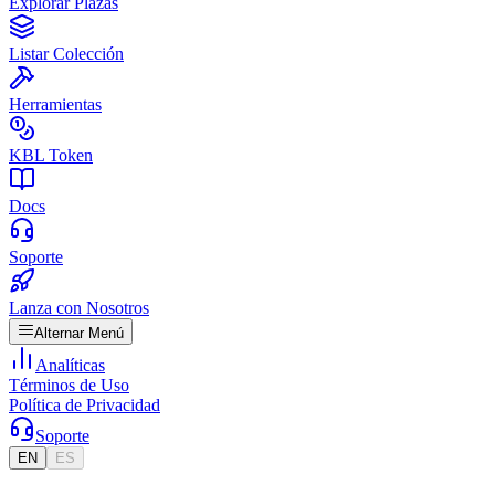
Explorar Plazas
Listar Colección
Herramientas
KBL Token
Docs
Soporte
Lanza con Nosotros
Alternar Menú
Analíticas
Términos de Uso
Política de Privacidad
Soporte
EN
ES