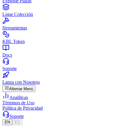
Explorar Plazas
Listar Colección
Herramientas
KBL Token
Docs
Soporte
Lanza con Nosotros
Alternar Menú
Analíticas
Términos de Uso
Política de Privacidad
Soporte
EN
ES