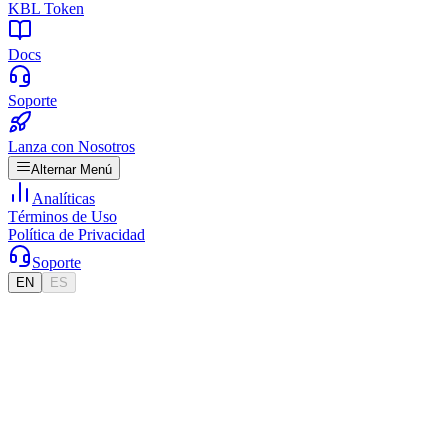
KBL Token
Docs
Soporte
Lanza con Nosotros
Alternar Menú
Analíticas
Términos de Uso
Política de Privacidad
Soporte
EN
ES