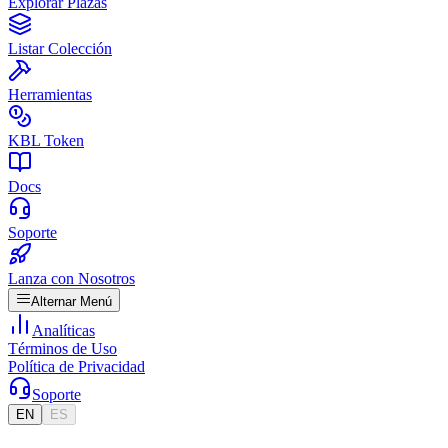
Explorar Plazas
Listar Colección
Herramientas
KBL Token
Docs
Soporte
Lanza con Nosotros
Alternar Menú
Analíticas
Términos de Uso
Política de Privacidad
Soporte
EN
ES