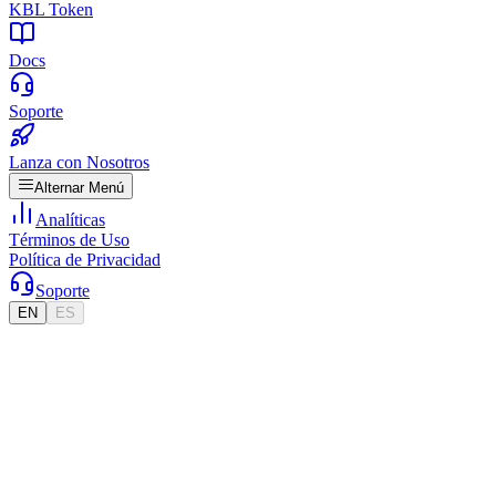
KBL Token
Docs
Soporte
Lanza con Nosotros
Alternar Menú
Analíticas
Términos de Uso
Política de Privacidad
Soporte
EN
ES