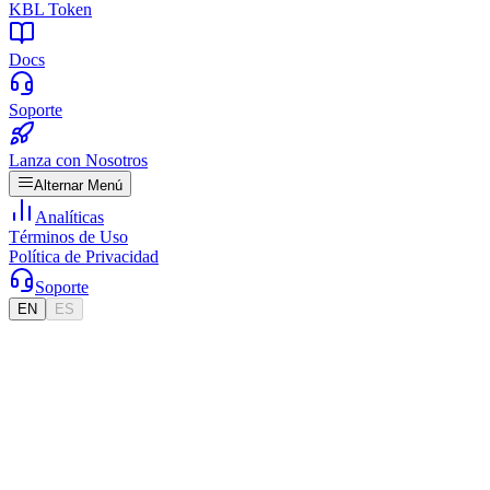
KBL Token
Docs
Soporte
Lanza con Nosotros
Alternar Menú
Analíticas
Términos de Uso
Política de Privacidad
Soporte
EN
ES