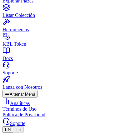
Explorar Plazas
Listar Colección
Herramientas
KBL Token
Docs
Soporte
Lanza con Nosotros
Alternar Menú
Analíticas
Términos de Uso
Política de Privacidad
Soporte
EN
ES