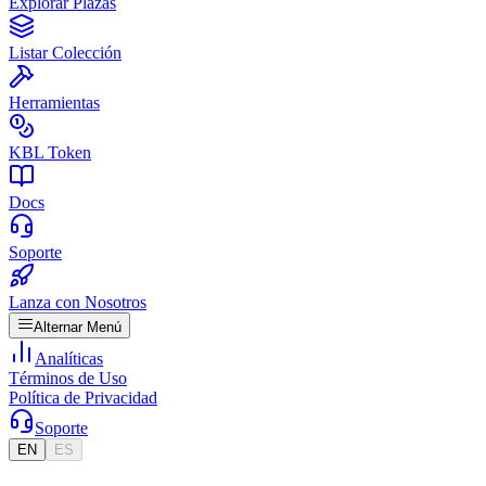
Explorar Plazas
Listar Colección
Herramientas
KBL Token
Docs
Soporte
Lanza con Nosotros
Alternar Menú
Analíticas
Términos de Uso
Política de Privacidad
Soporte
EN
ES