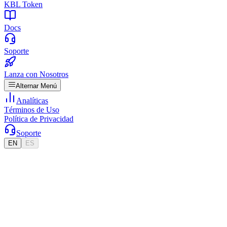
KBL Token
Docs
Soporte
Lanza con Nosotros
Alternar Menú
Analíticas
Términos de Uso
Política de Privacidad
Soporte
EN
ES