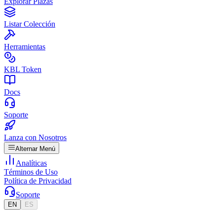
Explorar Plazas
Listar Colección
Herramientas
KBL Token
Docs
Soporte
Lanza con Nosotros
Alternar Menú
Analíticas
Términos de Uso
Política de Privacidad
Soporte
EN
ES