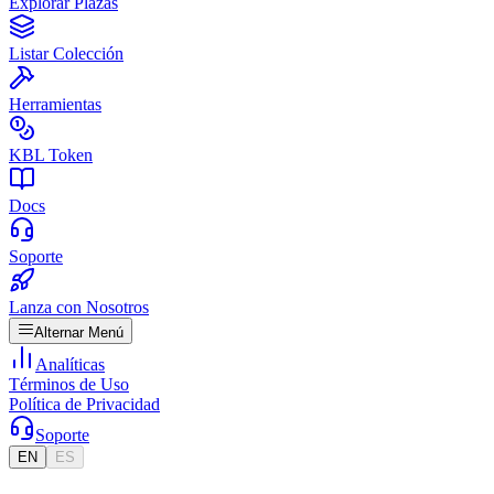
Explorar Plazas
Listar Colección
Herramientas
KBL Token
Docs
Soporte
Lanza con Nosotros
Alternar Menú
Analíticas
Términos de Uso
Política de Privacidad
Soporte
EN
ES