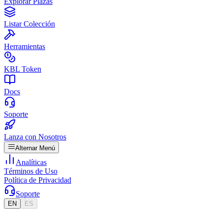
Explorar Plazas
Listar Colección
Herramientas
KBL Token
Docs
Soporte
Lanza con Nosotros
Alternar Menú
Analíticas
Términos de Uso
Política de Privacidad
Soporte
EN
ES