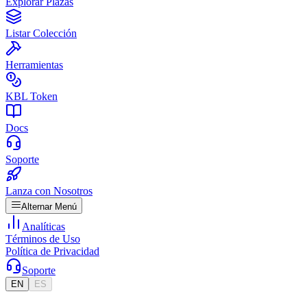
Explorar Plazas
Listar Colección
Herramientas
KBL Token
Docs
Soporte
Lanza con Nosotros
Alternar Menú
Analíticas
Términos de Uso
Política de Privacidad
Soporte
EN
ES