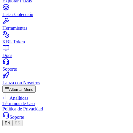
Explorar Plazas
Listar Colección
Herramientas
KBL Token
Docs
Soporte
Lanza con Nosotros
Alternar Menú
Analíticas
Términos de Uso
Política de Privacidad
Soporte
EN
ES