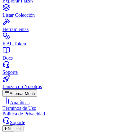
Explorar Plazas
Listar Colección
Herramientas
KBL Token
Docs
Soporte
Lanza con Nosotros
Alternar Menú
Analíticas
Términos de Uso
Política de Privacidad
Soporte
EN
ES