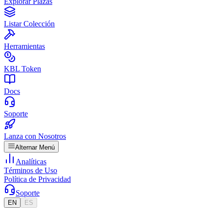
Explorar Plazas
Listar Colección
Herramientas
KBL Token
Docs
Soporte
Lanza con Nosotros
Alternar Menú
Analíticas
Términos de Uso
Política de Privacidad
Soporte
EN
ES