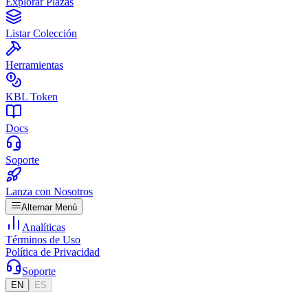
Explorar Plazas
Listar Colección
Herramientas
KBL Token
Docs
Soporte
Lanza con Nosotros
Alternar Menú
Analíticas
Términos de Uso
Política de Privacidad
Soporte
EN
ES