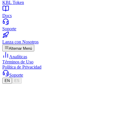
KBL Token
Docs
Soporte
Lanza con Nosotros
Alternar Menú
Analíticas
Términos de Uso
Política de Privacidad
Soporte
EN
ES