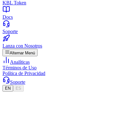
KBL Token
Docs
Soporte
Lanza con Nosotros
Alternar Menú
Analíticas
Términos de Uso
Política de Privacidad
Soporte
EN
ES